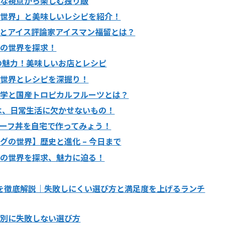
たな視点から楽しむ独り飯
の世界」と美味しいレシピを紹介！
とアイス評論家アイスマン福留とは？
ムの世界を探求！
の魅力！美味しいお店とレシピ
の世界とレシピを深掘り！
見学と国産トロピカルフルーツとは？
は、日常生活に欠かせないもの！
ーフ丼を自宅で作ってみょう！
の世界】歴史と進化 – 今日まで
ばの世界を探求、魅力に迫る！
めを徹底解説｜失敗しにくい選び方と満足度を上げるランチ
的別に失敗しない選び方