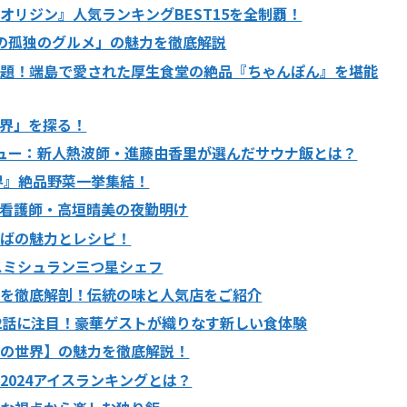
リジン』人気ランキングBEST15を全制覇！
の孤独のグルメ」の魅力を徹底解説
話題！端島で愛された厚生食堂の絶品『ちゃんぽん』を堪能
界」を探る！
ュー：新人熱波師・進藤由香里が選んだサウナ飯とは？
界』絶品野菜一挙集結！
/看護師・高垣晴美の夜勤明け
そばの魅力とレシピ！
スミシュラン三つ星シェフ
力を徹底解剖！伝統の味と人気店をご紹介
2話に注目！豪華ゲストが織りなす新しい食体験
トの世界】の魅力を徹底解説！
024アイスランキングとは？