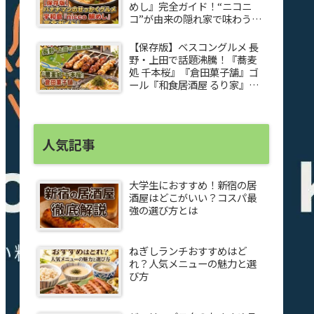
めし』完全ガイド！“ニコニ
コ”が由来の隠れ家で味わう感
動グルメ
【保存版】ベスコングルメ 長
野・上田で話題沸騰！『蕎麦
処 千本桜』『倉田菓子舗』ゴ
ール『和食居酒屋 るり家』焼
き鳥＆夏野菜ペペロンチーノ
完全ガイド
人気記事
大学生におすすめ！新宿の居
酒屋はどこがいい？コスパ最
強の選び方とは
ねぎしランチおすすめはど
れ？人気メニューの魅力と選
び方