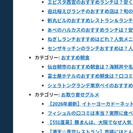
エビスタ西宮のおすすめランチは？安
由比桜えびランチのおすすめ店は？旬
新丸ビルのおすすめレストラン＆ラン
あべのハルカスのおすすめランチは？
ねぎしランチおすすめはどれ？人気メ
センザキッチンのランチおすすめは？
カテゴリー:
おすすめ朝食
仙台朝市のおすすめ朝食は？海鮮丼や
富士屋ホテルのおすすめ朝食は？口コ
シェラトングランデ東京ベイのおすす
カテゴリー:
お取り寄せグルメ
【2026年最新】イトーヨーカドーネッ
フィシュルの口コミは本当？実際に食べ
【551蓬莱】豚まんは、大阪でなぜ人
【満天☆青空レストラン】市場にほと