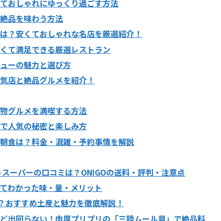
くておしゃれにゆっくり過ごす方法
の絶品を味わう方法
チは？安くておしゃれな名店を厳選紹介！
安くて満足できる厳選レストラン
ニューの魅力と選び方
人気店と絶品グルメを紹介！
名物グルメを満喫する方法
ミで人気の秘密と楽しみ方
め朝食は？料金・混雑・予約事情を解説
トスーパーの口コミは？ONIGOの送料・評判・注意点
てわかった味・量・メリット
気？おすすめ土産と魅力を徹底解説！
んど出回らない！肉厚プリプリの「三陸ムール貝」で絶品料