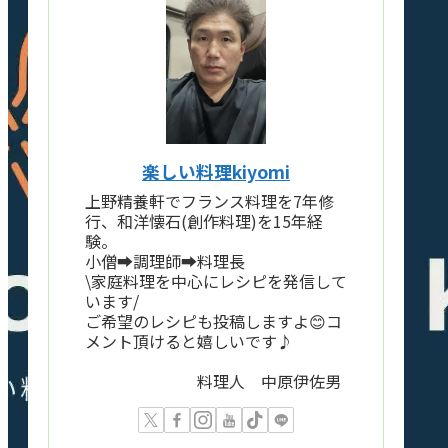
楽しい料理kiyomi
上野精養軒でフランス料理を7年修
行、和洋懐石(創作料理)を15年経
験。
小僧➡️調理師➡️料理長
\家庭料理を中心にレシピを発信して
います/
ご希望のレシピも投稿しますよ😊コ
メント頂けると嬉しいです♪
料理人 中原伊佐男