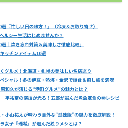
品10選『忙しい日の味方！』（冷凍＆お取り寄せ）
ーでヘルシー生活はじめませんか？
10選｜炊き忘れ対策＆美味しさ徹底比較」
】キッチンアイテム10選
かくグルメ！北海道・札幌の美味しい名店巡り
ペシャル！冬の伊豆・熱海・金沢で爆食＆癒し旅を満喫
川原和久が演じる“港町グルメ”の魅力とは？
説｜平祐奈の演技が光る！五郎が選んだ煮魚定食の㊙️レシピ
主・小山祐太が味わう意外な“孤独飯”の魅力を徹底解説！
トラ女子『瑞希』が選んだ独りメシとは？