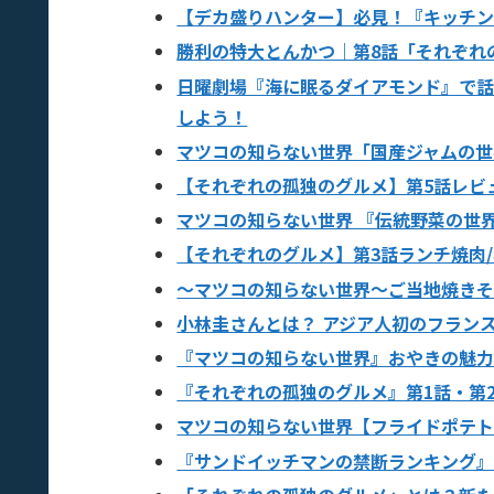
【デカ盛りハンター】必見！『キッチンオ
勝利の特大とんかつ｜第8話「それぞれ
日曜劇場『海に眠るダイアモンド』で
しよう！
マツコの知らない世界「国産ジャムの世
【それぞれの孤独のグルメ】第5話レビ
マツコの知らない世界 『伝統野菜の世
【それぞれのグルメ】第3話ランチ焼肉
〜マツコの知らない世界〜ご当地焼き
小林圭さんとは？ アジア人初のフラン
『マツコの知らない世界』おやきの魅
『それぞれの孤独のグルメ』第1話・第
マツコの知らない世界【フライドポテ
『サンドイッチマンの禁断ランキング』2