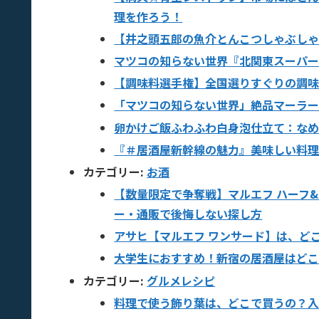
理を作ろう！
【井之頭五郎の魚介とんこつしゃぶしゃ
マツコの知らない世界『北関東スーパー
【調味料選手権】全国選りすぐりの調
「マツコの知らない世界」絶品マーラ
卵かけご飯ふわふわ白身泡仕立て：な
『＃居酒屋新幹線の魅力』美味しい料
カテゴリー:
お酒
【数量限定で争奪戦】マルエフ ハーフ&
ー・通販で後悔しない探し方
アサヒ【マルエフ ワンサード】は、ど
大学生におすすめ！新宿の居酒屋はど
カテゴリー:
グルメレシピ
料理で使う飾り葉は、どこで買うの？