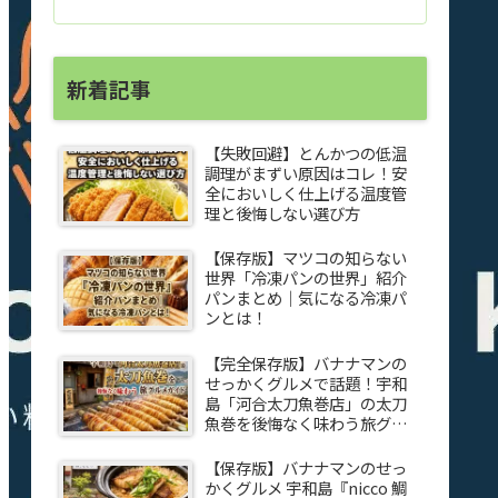
新着記事
【失敗回避】とんかつの低温
調理がまずい原因はコレ！安
全においしく仕上げる温度管
理と後悔しない選び方
【保存版】マツコの知らない
世界「冷凍パンの世界」紹介
パンまとめ｜気になる冷凍パ
ンとは！
【完全保存版】バナナマンの
せっかくグルメで話題！宇和
島「河合太刀魚巻店」の太刀
魚巻を後悔なく味わう旅グル
メガイド
【保存版】バナナマンのせっ
かくグルメ 宇和島『nicco 鯛