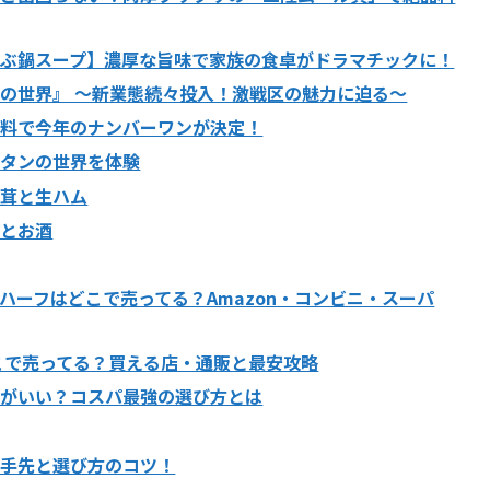
ぶ鍋スープ】濃厚な旨味で家族の食卓がドラマチックに！
の世界』 ～新業態続々投入！激戦区の魅力に迫る～
味料で今年のナンバーワンが決定！
ータンの世界を体験
め茸と生ハム
理とお酒
ハーフはどこで売ってる？Amazon・コンビニ・スーパ
こで売ってる？買える店・通販と最安攻略
こがいい？コスパ最強の選び方とは
入手先と選び方のコツ！