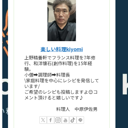
楽しい料理kiyomi
上野精養軒でフランス料理を7年修
行、和洋懐石(創作料理)を15年経
験。
小僧➡️調理師➡️料理長
\家庭料理を中心にレシピを発信して
います/
ご希望のレシピも投稿しますよ😊コ
メント頂けると嬉しいです♪
料理人 中原伊佐男