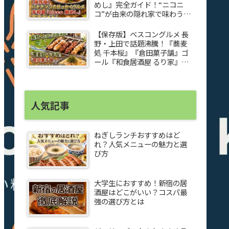
めし』完全ガイド！“ニコニ
コ”が由来の隠れ家で味わう感
動グルメ
【保存版】ベスコングルメ 長
野・上田で話題沸騰！『蕎麦
処 千本桜』『倉田菓子舗』ゴ
ール『和食居酒屋 るり家』焼
き鳥＆夏野菜ペペロンチーノ
完全ガイド
人気記事
ねぎしランチおすすめはど
れ？人気メニューの魅力と選
び方
大学生におすすめ！新宿の居
酒屋はどこがいい？コスパ最
強の選び方とは