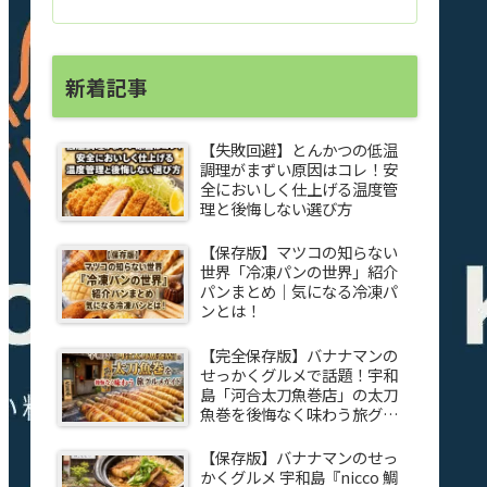
新着記事
【失敗回避】とんかつの低温
調理がまずい原因はコレ！安
全においしく仕上げる温度管
理と後悔しない選び方
【保存版】マツコの知らない
世界「冷凍パンの世界」紹介
パンまとめ｜気になる冷凍パ
ンとは！
【完全保存版】バナナマンの
せっかくグルメで話題！宇和
島「河合太刀魚巻店」の太刀
魚巻を後悔なく味わう旅グル
メガイド
【保存版】バナナマンのせっ
かくグルメ 宇和島『nicco 鯛