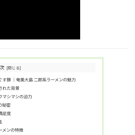
次
ぐす豚 ｜奄美大島 二郎系ラーメンの魅力
された背景
クマシマシの迫力
の秘密
満足度
性
ーメンの特徴