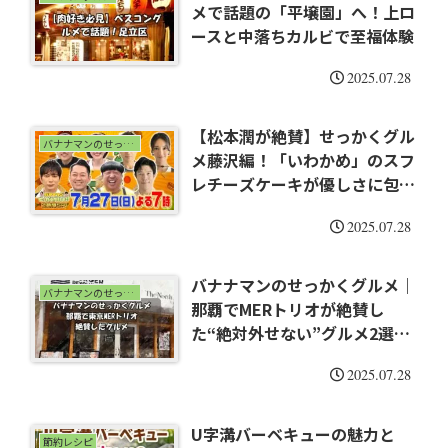
メで話題の「平壌園」へ！上ロ
ースと中落ちカルビで至福体験
2025.07.28
【松本潤が絶賛】せっかくグル
バナナマンのせっかくグルメ
メ藤沢編！「いわかめ」のスフ
レチーズケーキが優しさに包ま
れるおいしさだった件
2025.07.28
バナナマンのせっかくグルメ｜
バナナマンのせっかくグルメ
那覇でMERトリオが絶賛し
た“絶対外せない”グルメ2選と
は？
2025.07.28
U字溝バーベキューの魅力と
節約レシピ