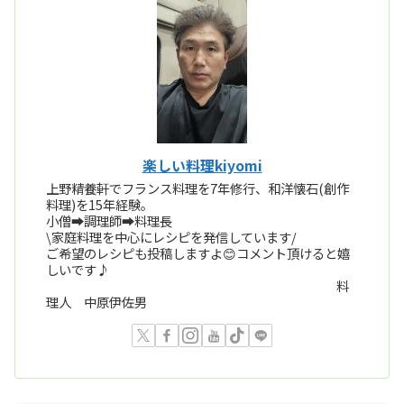
楽しい料理kiyomi
上野精養軒でフランス料理を7年修行、和洋懐石(創作
料理)を15年経験。
小僧➡️調理師➡️料理長
\家庭料理を中心にレシピを発信しています/
ご希望のレシピも投稿しますよ😊コメント頂けると嬉
しいです♪
料
理人 中原伊佐男