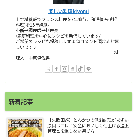
楽しい料理kiyomi
上野精養軒でフランス料理を7年修行、和洋懐石(創作
料理)を15年経験。
小僧➡️調理師➡️料理長
\家庭料理を中心にレシピを発信しています/
ご希望のレシピも投稿しますよ😊コメント頂けると嬉
しいです♪
料
理人 中原伊佐男
新着記事
【失敗回避】とんかつの低温調理がまずい
原因はコレ！安全においしく仕上げる温度
管理と後悔しない選び方