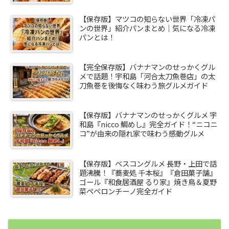
【保存版】マツコの知らない世界「冷凍パ
ンの世界」紹介パンまとめ｜気になる冷凍
パンとは！
【完全保存版】バナナマンのせっかくグル
メで話題！宇和島「河合太刀魚巻店」の太
刀魚巻を後悔なく味わう旅グルメガイド
【保存版】バナナマンのせっかくグルメ 宇
和島『nicco 鯛めし』完全ガイド！“ニコニ
コ”が由来の隠れ家で味わう感動グルメ
【保存版】ベスコングルメ 長野・上田で話
題沸騰！『蕎麦処 千本桜』『倉田菓子舗』
ゴール『和食居酒屋 るり家』焼き鳥＆夏野
菜ペペロンチーノ完全ガイド