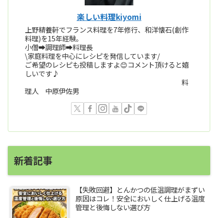
楽しい料理kiyomi
上野精養軒でフランス料理を7年修行、和洋懐石(創作
料理)を15年経験。
小僧➡️調理師➡️料理長
\家庭料理を中心にレシピを発信しています/
ご希望のレシピも投稿しますよ😊コメント頂けると嬉
しいです♪
料
理人 中原伊佐男
新着記事
【失敗回避】とんかつの低温調理がまずい
原因はコレ！安全においしく仕上げる温度
管理と後悔しない選び方