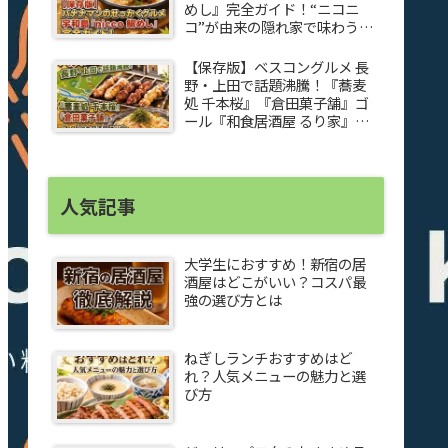
めし』完全ガイド！“ニコニ
コ”が由来の隠れ家で味わう感
動グルメ
【保存版】ベスコングルメ 長
野・上田で話題沸騰！『蕎麦
処 千本桜』『倉田菓子舗』ゴ
ール『和食居酒屋 るり家』焼
き鳥＆夏野菜ペペロンチーノ
完全ガイド
人気記事
大学生におすすめ！新宿の居
酒屋はどこがいい？コスパ最
強の選び方とは
ねぎしランチおすすめはど
れ？人気メニューの魅力と選
び方