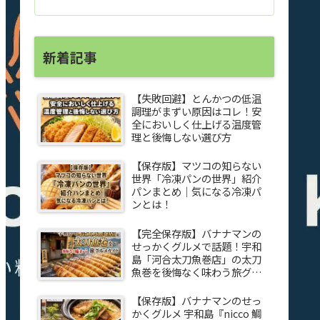
新着記事
【失敗回避】とんかつの低温
調理がまずい原因はコレ！安
全においしく仕上げる温度管
理と後悔しない選び方
【保存版】マツコの知らない
世界「冷凍パンの世界」紹介
パンまとめ｜気になる冷凍パ
ンとは！
【完全保存版】バナナマンの
せっかくグルメで話題！宇和
島「河合太刀魚巻店」の太刀
魚巻を後悔なく味わう旅グル
メガイド
【保存版】バナナマンのせっ
かくグルメ 宇和島『nicco 鯛