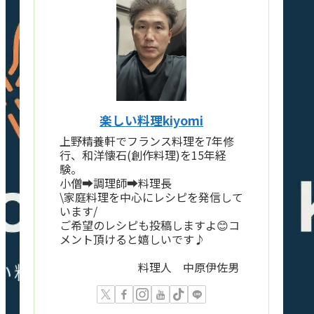
楽しい料理kiyomi
上野精養軒でフランス料理を7年修
行、和洋懐石(創作料理)を15年経
験。
小僧➡️調理師➡️料理長
\家庭料理を中心にレシピを発信して
います/
ご希望のレシピも投稿しますよ😊コ
メント頂けると嬉しいです♪
料理人 中原伊佐男