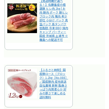
【発送時期が選べ
る！】佐藤畜産の極
選豚 ヒレ肉 2kg | お
肉 豚肉 ポーク 豚ヒレ
ブロック肉 塊肉 希少
部位 小分け パック 真
空パック 高タンパク
低脂肪 冷凍 BBQ 焼肉
キャンプ パーティー
国産 茨城県 土浦市 ※
離島への配送不可
【ふるさと納税】国
産豚ロース（ブロッ
ク）1.2kg［No.088］
／国産豚肉 産地直送
自社農場 新鮮 脂身さ
っぱり肉質柔らか 好
みの厚さで楽しめる
送料無料