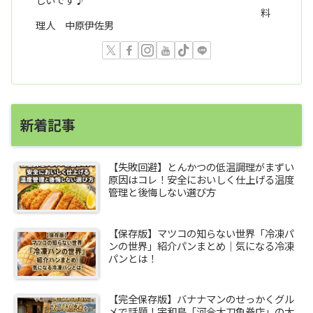
料
理人 中原伊佐男
新着記事
【失敗回避】とんかつの低温調理がまずい
原因はコレ！安全においしく仕上げる温度
管理と後悔しない選び方
【保存版】マツコの知らない世界「冷凍パ
ンの世界」紹介パンまとめ｜気になる冷凍
パンとは！
【完全保存版】バナナマンのせっかくグル
メで話題！宇和島「河合太刀魚巻店」の太