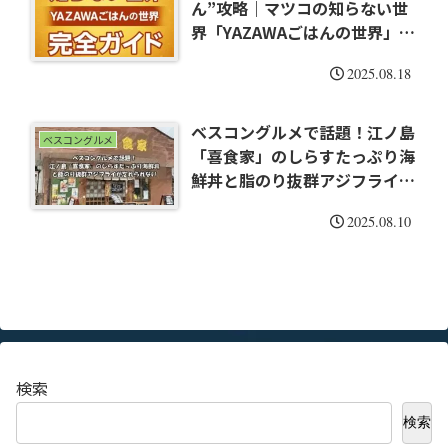
ん”攻略｜マツコの知らない世
界「YAZAWAごはんの世界」矢
沢永吉ファン店主のお店はど
2025.08.18
こ？
ベスコングルメで話題！江ノ島
ベスコングルメ
「喜食家」のしらすたっぷり海
鮮丼と脂のり抜群アジフライが
忘れられない
2025.08.10
検索
検索