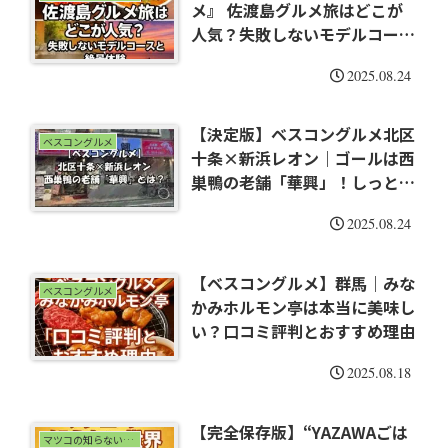
メ』 佐渡島グルメ旅はどこが
人気？失敗しないモデルコース
と絶景体験
2025.08.24
【決定版】ベスコングルメ北区
ベスコングルメ
十条×新浜レオン｜ゴールは西
巣鴨の老舗「華興」！しっとり
チャーハン＆肉汁たっぷり焼き
2025.08.24
餃子が感動級
【ベスコングルメ】群馬｜みな
ベスコングルメ
かみホルモン亭は本当に美味し
い？口コミ評判とおすすめ理由
2025.08.18
【完全保存版】“YAZAWAごは
マツコの知らない世界