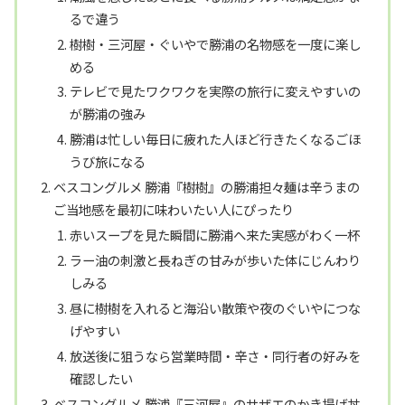
るで違う
樹樹・三河屋・ぐいやで勝浦の名物感を一度に楽し
める
テレビで見たワクワクを実際の旅行に変えやすいの
が勝浦の強み
勝浦は忙しい毎日に疲れた人ほど行きたくなるごほ
うび旅になる
ベスコングルメ 勝浦『樹樹』の勝浦担々麺は辛うまの
ご当地感を最初に味わいたい人にぴったり
赤いスープを見た瞬間に勝浦へ来た実感がわく一杯
ラー油の刺激と長ねぎの甘みが歩いた体にじんわり
しみる
昼に樹樹を入れると海沿い散策や夜のぐいやにつな
げやすい
放送後に狙うなら営業時間・辛さ・同行者の好みを
確認したい
ベスコングルメ 勝浦『三河屋』のサザエのかき揚げ丼