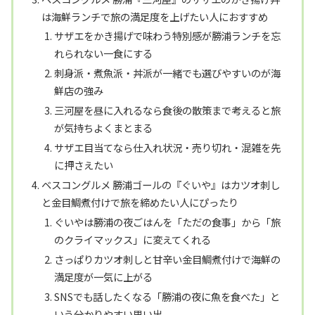
は海鮮ランチで旅の満足度を上げたい人におすすめ
サザエをかき揚げで味わう特別感が勝浦ランチを忘
れられない一食にする
刺身派・煮魚派・丼派が一緒でも選びやすいのが海
鮮店の強み
三河屋を昼に入れるなら食後の散策まで考えると旅
が気持ちよくまとまる
サザエ目当てなら仕入れ状況・売り切れ・混雑を先
に押さえたい
ベスコングルメ 勝浦ゴールの『ぐいや』はカツオ刺し
と金目鯛煮付けで旅を締めたい人にぴったり
ぐいやは勝浦の夜ごはんを「ただの食事」から「旅
のクライマックス」に変えてくれる
さっぱりカツオ刺しと甘辛い金目鯛煮付けで海鮮の
満足度が一気に上がる
SNSでも話したくなる「勝浦の夜に魚を食べた」と
いう分かりやすい思い出