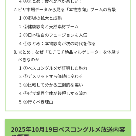
④まとめ：食べ比べが楽しい！
ピザ市場データから見る「本物志向」ブームの背景
①市場の拡大と成熟
②健康志向と天然素材ブーム
③日本独自のフュージョンも人気
④まとめ：本物志向が次の時代を作る
まとめ：なぜ「モチモチ絶品マルゲリータ」を体験す
べきなのか
①ベスコングルメが証明した魅力
②デメリットすら価値に変わる
③比較して分かる圧倒的な違い
④ピザ業界全体が後押しする流れ
⑤行くべき理由
2025年10月19日ベスコングルメ放送内容