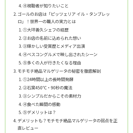
④視聴者が知りたいこと
ゴールのお店は「ピッツェリア イル・タンブレッ
ロ」！世界一の職人の実力とは
①大坪善久シェフの経歴
②お店の名前に込められた想い
③輝かしい受賞歴とメディア出演
④ベスコングルメで映し出されたシーン
⑤多くの人が行きたくなる理由
モチモチ絶品マルゲリータの秘密を徹底解剖
①24時間以上の長時間発酵
②石窯450℃・90秒の魔法
③シンプルだからこその素材力
④食べた瞬間の感動
⑤デメリットは？
デメリットも？モチモチ絶品マルゲリータの弱点を正
直レビュー