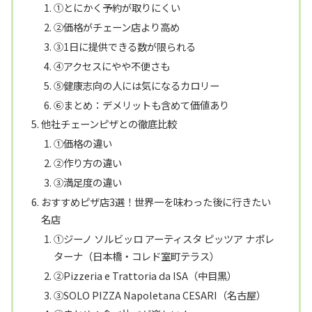
①とにかく予約が取りにくい
②価格がチェーン店より高め
③1日に提供できる数が限られる
④アクセスにやや不便さも
⑤健康志向の人には気になるカロリー
⑥まとめ：デメリットも含めて価値あり
他社チェーンピザとの徹底比較
①価格の違い
②作り方の違い
③満足度の違い
おすすめピザ店3選！世界一を味わった後に行きたい
名店
①ジーノ ソルビッロ アーティスタ ピッツア ナポレ
ターナ（日本橋・コレド室町テラス）
②Pizzeria e Trattoria da ISA（中目黒）
③SOLO PIZZA Napoletana CESARI（名古屋）