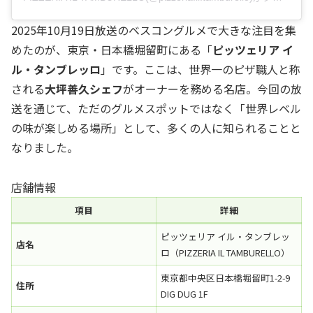
2025年10月19日放送のベスコングルメで大きな注目を集
めたのが、東京・日本橋堀留町にある「
ピッツェリア イ
ル・タンブレッロ
」です。ここは、世界一のピザ職人と称
される
大坪善久シェフ
がオーナーを務める名店。今回の放
送を通じて、ただのグルメスポットではなく「世界レベル
の味が楽しめる場所」として、多くの人に知られることと
なりました。
店舗情報
項目
詳細
ピッツェリア イル・タンブレッ
店名
ロ（PIZZERIA IL TAMBURELLO）
東京都中央区日本橋堀留町1-2-9
住所
DIG DUG 1F