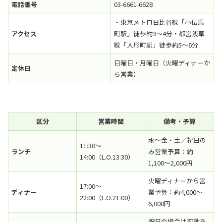
電話番号
03-6661-6628
・東京メトロ日比谷線「小伝馬
アクセス
町駅」徒歩約3〜4分・都営浅草
線「人形町駅」徒歩約5〜6分
日曜日・月曜日（火曜ディナーか
定休日
ら営業）
区分
営業時間
備考・予算
水〜金・土／祝日の
11:30〜
ランチ
み営業予算：約
14:00（L.O.13:30）
1,100〜2,000円
火曜ディナーから営
17:00〜
ディナー
業予算：約4,000〜
22:00（L.O.21:00）
6,000円
祝日の場合は変動あ