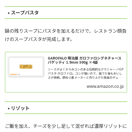
• スープパスタ
鍋の残りスープにパスタを加えるだけで、レストラン顔負
けのスープパスタが完成します。
GAROFALO 明治屋 ガロファロシグネチャース
パゲッティ 1.9mm 500g ×4袋
ソースがよくからみコシのある伝統的なグラニャーノIGP
パスタ-ガロファロ。コシが強いので、茹でた後もおいし
さが持続。原料小麦メーカーと作り上げた独自のデュラ
ム+CB17小麦原料から作られた風味、食感で本場イタリ
www.amazon.co.jp
アで高評価を得ています。毎日食...
• リゾット
ご飯を加え、チーズを少し足して混ぜれば濃厚リゾットに