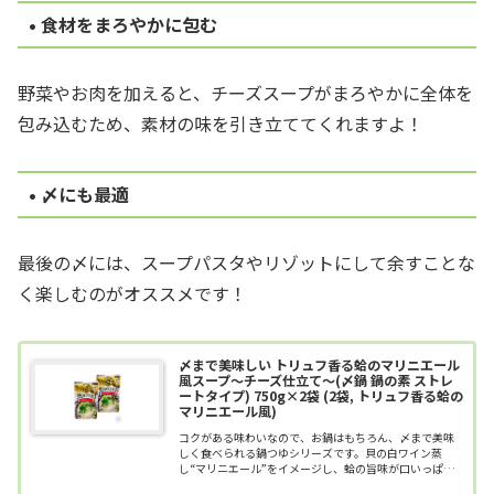
• 食材をまろやかに包む
野菜やお肉を加えると、チーズスープがまろやかに全体を
包み込むため、素材の味を引き立ててくれますよ！
• 〆にも最適
最後の〆には、スープパスタやリゾットにして余すことな
く楽しむのがオススメです！
〆まで美味しい トリュフ香る蛤のマリニエール
風スープ～チーズ仕立て～(〆鍋 鍋の素 ストレ
ートタイプ) 750g×2袋 (2袋, トリュフ香る蛤の
マリニエール風)
コクがある味わいなので、お鍋はもちろん、〆まで美味
しく食べられる鍋つゆシリーズです。貝の白ワイン蒸
し“マリニエール”をイメージし、蛤の旨味が口いっぱい
に広がるチーズ仕立てのクリーミーな鍋スープに仕上げ