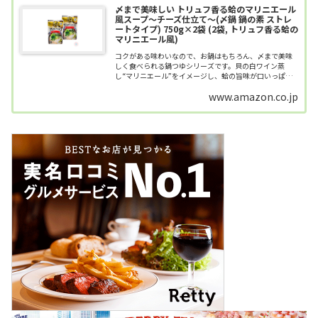
〆まで美味しい トリュフ香る蛤のマリニエール
風スープ～チーズ仕立て～(〆鍋 鍋の素 ストレ
ートタイプ) 750g×2袋 (2袋, トリュフ香る蛤の
マリニエール風)
コクがある味わいなので、お鍋はもちろん、〆まで美味
しく食べられる鍋つゆシリーズです。貝の白ワイン蒸
し“マリニエール”をイメージし、蛤の旨味が口いっぱい
に広がるチーズ仕立てのクリーミーな鍋スープに仕上げ
www.amazon.co.jp
ました。トリュフの上質な香りで本格フレン...