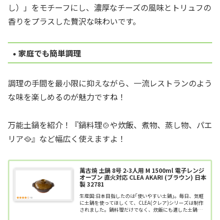
し）」をモチーフにし、濃厚なチーズの風味とトリュフの
香りをプラスした贅沢な味わいです。
• 家庭でも簡単調理
調理の手間を最小限に抑えながら、一流レストランのよう
な味を楽しめるのが魅力ですね！
万能土鍋を紹介！『鍋料理🍲や炊飯、煮物、蒸し物、パエ
リア🥘』など幅広く使えますよ！
萬古焼 土鍋 8号 2-3人用 M 1500ml 電子レンジ
オーブン 直火対応 CLEA AKARI (ブラウン) 日本
製 32781
生産国:日本目指したのは｢使いやすい土鍋｣。毎日、気軽
に土鍋を使ってほしくて、CLEA(クレア)シリーズは制作
されました。鍋料理だけでなく、炊飯にも適した土鍋。
多彩な用途で毎日気軽にお使いいただけます。丸みを帯