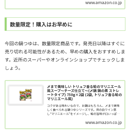
www.amazon.co.jp
びた形状で、調理中の熱まわりや...
数量限定！購入はお早めに
今回の鍋つゆは、数量限定商品です。発売日以降はすぐに
売り切れる可能性があるため、早めの購入をおすすめしま
す。近所のスーパーやオンラインショップでチェックしま
しょう。
〆まで美味しい トリュフ香る蛤のマリニエール
風スープ～チーズ仕立て～(〆鍋 鍋の素 ストレ
ートタイプ) 750g×2袋 (2袋, トリュフ香る蛤の
マリニエール風)
コクがある味わいなので、お鍋はもちろん、〆まで美味
しく食べられる鍋つゆシリーズです。貝の白ワイン蒸
し“マリニエール”をイメージし、蛤の旨味が口いっぱい
に広がるチーズ仕立てのクリーミーな鍋スープに仕上げ
www.amazon.co.jp
ました。トリュフの上質な香りで本格フレン...