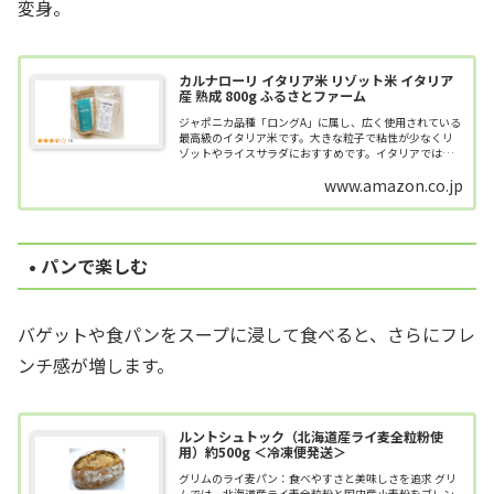
変身。
カルナローリ イタリア米 リゾット米 イタリア
産 熟成 800g ふるさとファーム
ジャポニカ品種「ロングA」に属し、広く使用されている
最高級のイタリア米です。大きな粒子で粘性が少なくリ
ゾットやライスサラダにおすすめです。イタリアでは熟
成米が主流で、熟成年数が長いものがいいとされていま
www.amazon.co.jp
す。
• パンで楽しむ
バゲットや食パンをスープに浸して食べると、さらにフレ
ンチ感が増します。
ルントシュトック（北海道産ライ麦全粒粉使
用）約500g ＜冷凍便発送＞
グリムのライ麦パン：食べやすさと美味しさを追求 グリ
ムでは、北海道産ライ麦全粒粉と国内産小麦粉をブレン