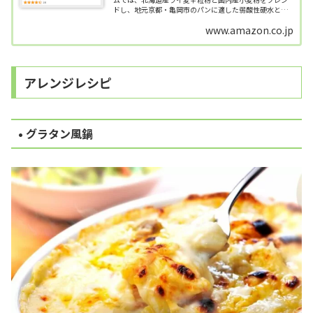
ドし、地元京都・亀岡市のパンに適した弱酸性硬水と天
然酵母を使用して、じっくりと熟成させたライ麦パンを
www.amazon.co.jp
提供しています。このパンは、サンドイッ...
アレンジレシピ
• グラタン風鍋