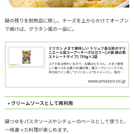
鍋の残りを耐熱皿に移し、チーズを上からかけてオーブン
で焼けば、グラタン風の一品に。
ミツカン 〆まで美味しい トリュフ香る蛤のマリ
ニエール風スープ～チーズ仕立て～(〆鍋 鍋の素
ストレートタイプ) 750g×2袋
コクがある味わいなので、お鍋はもちろん、〆まで美味
しく食べられる鍋つゆ(鍋の素、鍋スープ)シリーズです。
貝の白ワイン蒸し”マリニエール”をイメージし、蛤の旨
味が口いっぱいに広がるチーズ仕立てのクリーミーなス
www.amazon.co.jp
ープに仕上げました。トリュフの上質...
• クリームソースとして再利用
鍋つゆをパスタソースやシチューのベースとして使うと、
一味違った料理が楽しめます。