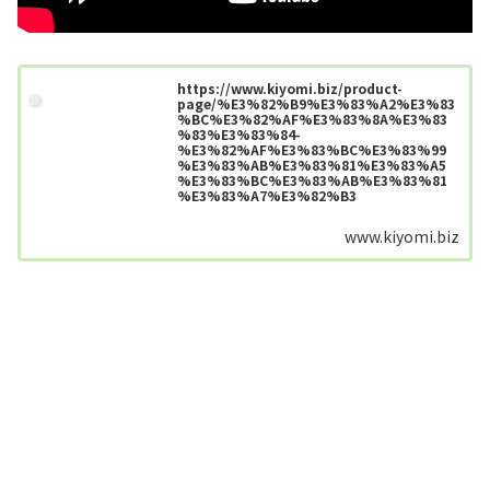
https://www.kiyomi.biz/product-
page/%E3%82%B9%E3%83%A2%E3%83
%BC%E3%82%AF%E3%83%8A%E3%83
%83%E3%83%84-
%E3%82%AF%E3%83%BC%E3%83%99
%E3%83%AB%E3%83%81%E3%83%A5
%E3%83%BC%E3%83%AB%E3%83%81
%E3%83%A7%E3%82%B3
www.kiyomi.biz