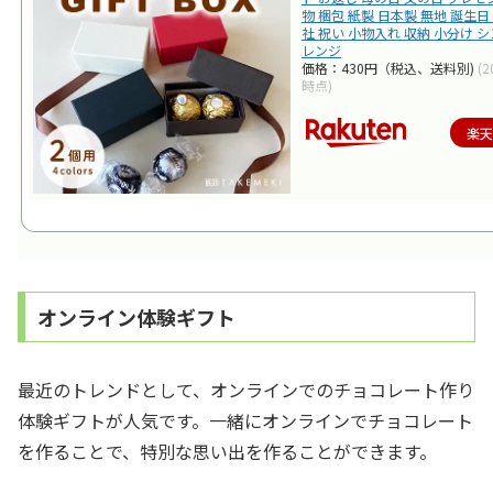
物 梱包 紙製 日本製 無地 誕生日
社 祝い 小物入れ 収納 小分け シ
レンジ
価格：430円（税込、送料別)
(2
時点)
楽
オンライン体験ギフト
最近のトレンドとして、オンラインでのチョコレート作り
体験ギフトが人気です。一緒にオンラインでチョコレート
を作ることで、特別な思い出を作ることができます。