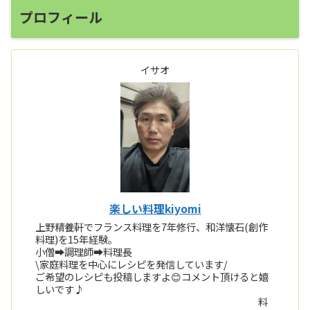
プロフィール
イサオ
楽しい料理kiyomi
上野精養軒でフランス料理を7年修行、和洋懐石(創作
料理)を15年経験。
小僧➡️調理師➡️料理長
\家庭料理を中心にレシピを発信しています/
ご希望のレシピも投稿しますよ😊コメント頂けると嬉
しいです♪
料