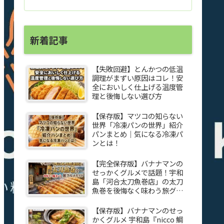
新着記事
【失敗回避】とんかつの低温
調理がまずい原因はコレ！安
全においしく仕上げる温度管
理と後悔しない選び方
【保存版】マツコの知らない
世界「冷凍パンの世界」紹介
パンまとめ｜気になる冷凍パ
ンとは！
【完全保存版】バナナマンの
せっかくグルメで話題！宇和
島「河合太刀魚巻店」の太刀
魚巻を後悔なく味わう旅グル
メガイド
【保存版】バナナマンのせっ
かくグルメ 宇和島『nicco 鯛