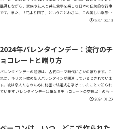
鑑賞しながら、家族や友人と共に食事を楽しむ日本の伝統的な行事
です。また、「花より団子」ということわざは、この美しい季節
に...
2024.02.13
2024年バレンタインデー：流行のチ
ョコレートと贈り方
バレンタインデーの起源は、古代ローマ時代にさかのぼります。こ
れは、キリスト教の聖人バレンタインが関連しているとされていま
す。彼は恋人たちのために秘密で結婚式を挙げていたことで知られ
ています バレンタインデーは単なるチョコレートの交換以上のもの
です。それは心を込めたギフトを通して感謝の気持ちを伝える1日で
2024.01.23
す。
ベーコンは、いつ、どこで作られた