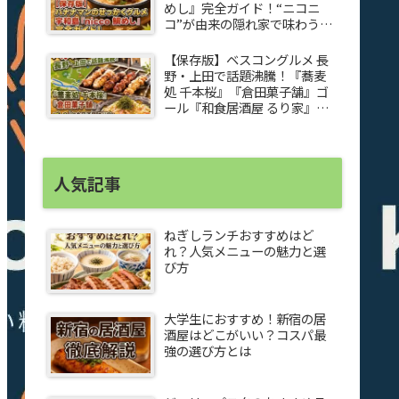
めし』完全ガイド！“ニコニ
コ”が由来の隠れ家で味わう感
動グルメ
【保存版】ベスコングルメ 長
野・上田で話題沸騰！『蕎麦
処 千本桜』『倉田菓子舗』ゴ
ール『和食居酒屋 るり家』焼
き鳥＆夏野菜ペペロンチーノ
完全ガイド
人気記事
ねぎしランチおすすめはど
れ？人気メニューの魅力と選
び方
大学生におすすめ！新宿の居
酒屋はどこがいい？コスパ最
強の選び方とは