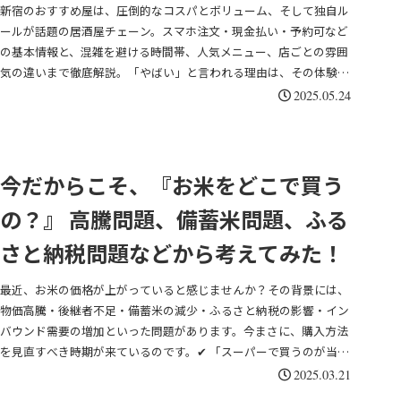
新宿のおすすめ屋は、圧倒的なコスパとボリューム、そして独自ル
ールが話題の居酒屋チェーン。スマホ注文・現金払い・予約可など
の基本情報と、混雑を避ける時間帯、人気メニュー、店ごとの雰囲
気の違いまで徹底解説。「やばい」と言われる理由は、その体験価
値にある！
2025.05.24
今だからこそ、『お米をどこで買う
の？』 高騰問題、備蓄米問題、ふる
さと納税問題などから考えてみた！
最近、お米の価格が上がっていると感じませんか？その背景には、
物価高騰・後継者不足・備蓄米の減少・ふるさと納税の影響・イン
バウンド需要の増加といった問題があります。今まさに、購入方法
を見直すべき時期が来ているのです。✔ 「スーパーで買うのが当た
り前」✔ 「ふるさと納税でお得にゲット」✔ 「ネット通販の方が安
2025.03.21
い？」このように、今やお米を買う方法は一つではありません。今