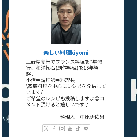
楽しい料理kiyomi
上野精養軒でフランス料理を7年修
行、和洋懐石(創作料理)を15年経
験。
小僧➡️調理師➡️料理長
\家庭料理を中心にレシピを発信して
います/
ご希望のレシピも投稿しますよ😊コ
メント頂けると嬉しいです♪
料理人 中原伊佐男