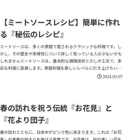
回は「お米をどこで買うべきか？」について、最新のデータをもと
に徹底解説します。
【ミートソースレシピ】簡単に作れ
る『秘伝のレシピ』
ミートソースは、多くの家庭で愛されるクラシックな料理です。し
かし、その歴史や多様性について詳しく知っている人は少ないかも
しれませんミートソースは、基本的な調理技術と少しの工夫で、多
彩な料理に変身します。家庭料理を新しいレベルに引き上げたい方
にとって、ミートソースは無限の可能性を秘めた素材です。自宅で
2024.03.07
ミートソースを作る際はのポイント。* 新鮮な材料の使用: 良質の肉
と新鮮な野菜を使用することで、風味豊かなミートソースを作るこ
とができます。* ソースの煮込み: ソースをじっくりと時間をかけて
煮込むことで、味がよく染み込みます。* アレンジ: 好みの野菜やハ
春の訪れを祝う伝統『お花見』と
ーブ、スパイスを加えて、オリジナルのミートソースを楽しんでみ
『花より団子』
てください。
春の訪れとともに、日本中がピンク色に染まります。これは「お花
見」の季節の始まりを告げる風景です。お花見は、桜の美しい花を