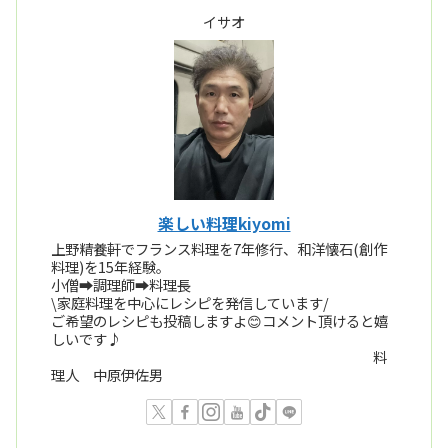
イサオ
楽しい料理kiyomi
上野精養軒でフランス料理を7年修行、和洋懐石(創作
料理)を15年経験。
小僧➡️調理師➡️料理長
\家庭料理を中心にレシピを発信しています/
ご希望のレシピも投稿しますよ😊コメント頂けると嬉
しいです♪
料
理人 中原伊佐男