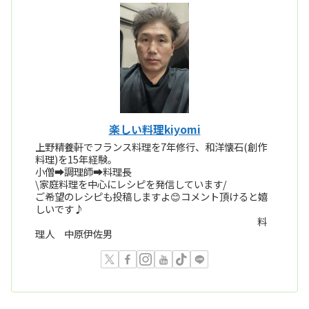
楽しい料理kiyomi
上野精養軒でフランス料理を7年修行、和洋懐石(創作
料理)を15年経験。
小僧➡️調理師➡️料理長
\家庭料理を中心にレシピを発信しています/
ご希望のレシピも投稿しますよ😊コメント頂けると嬉
しいです♪
料
理人 中原伊佐男