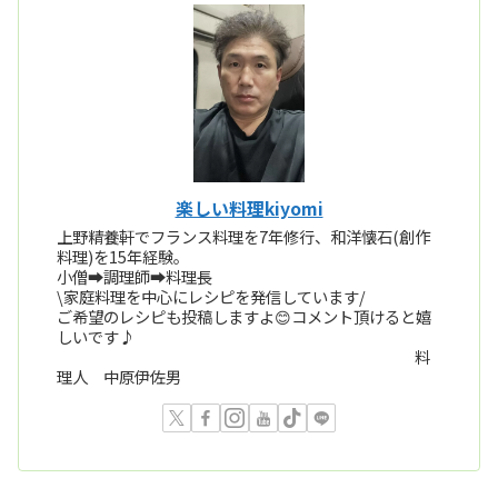
楽しい料理kiyomi
上野精養軒でフランス料理を7年修行、和洋懐石(創作
料理)を15年経験。
小僧➡️調理師➡️料理長
\家庭料理を中心にレシピを発信しています/
ご希望のレシピも投稿しますよ😊コメント頂けると嬉
しいです♪
料
理人 中原伊佐男