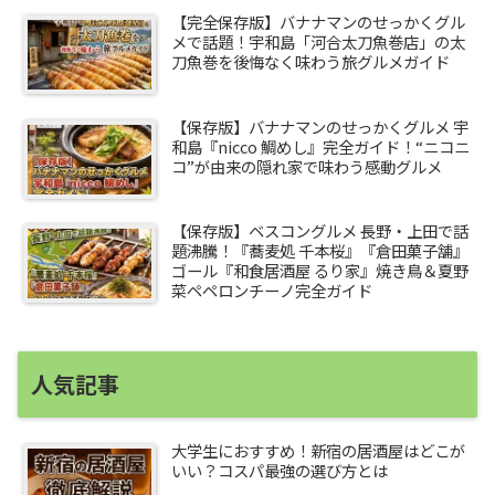
【完全保存版】バナナマンのせっかくグル
メで話題！宇和島「河合太刀魚巻店」の太
刀魚巻を後悔なく味わう旅グルメガイド
【保存版】バナナマンのせっかくグルメ 宇
和島『nicco 鯛めし』完全ガイド！“ニコニ
コ”が由来の隠れ家で味わう感動グルメ
【保存版】ベスコングルメ 長野・上田で話
題沸騰！『蕎麦処 千本桜』『倉田菓子舗』
ゴール『和食居酒屋 るり家』焼き鳥＆夏野
菜ペペロンチーノ完全ガイド
人気記事
大学生におすすめ！新宿の居酒屋はどこが
いい？コスパ最強の選び方とは