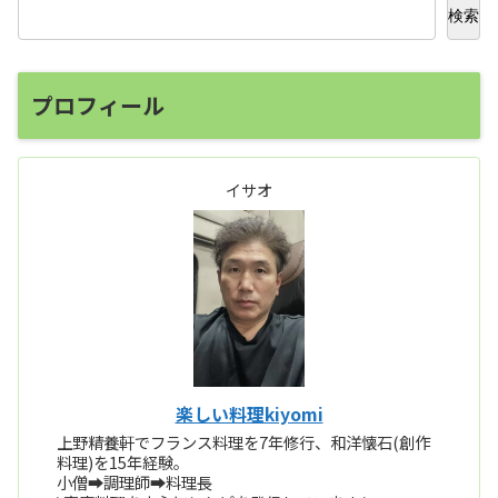
検索
プロフィール
イサオ
楽しい料理kiyomi
上野精養軒でフランス料理を7年修行、和洋懐石(創作
料理)を15年経験。
小僧➡️調理師➡️料理長